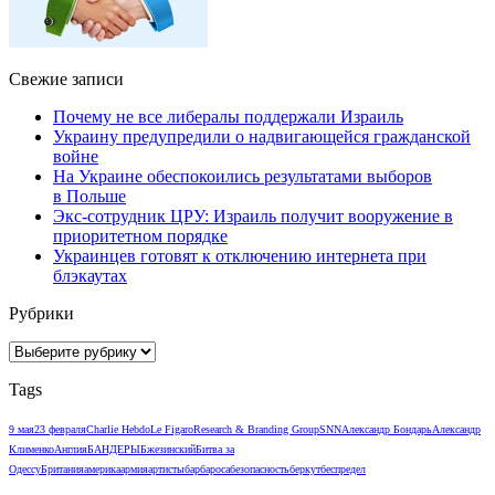
Свежие записи
Почему не все либералы поддержали Израиль
Украину предупредили о надвигающейся гражданской
войне
На Украине обеспокоились результатами выборов
в Польше
Экс-сотрудник ЦРУ: Израиль получит вооружение в
приоритетном порядке
Украинцев готовят к отключению интернета при
блэкаутах
Рубрики
Рубрики
Tags
9 мая
23 февраля
Charlie Hebdo
Le Figaro
Research & Branding Group
SNN
Александр Бондарь
Александр
Клименко
Англия
БАНДЕРЫ
Бжезинский
Битва за
Одессу
Британия
америка
армия
артисты
барбароса
безопасность
беркут
беспредел