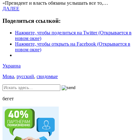
«Президент и власть обязаны услышать все то,…
ДАЛЕЕ
Поделиться ссылкой:
Нажмите, чтобы поделиться на Twitter (Открывается в
новом окне)
Нажмите, чтобы открыть на Facebook (Открывается в
новом окне)
Украина
Мова
,
русский
,
свидомые
бегет