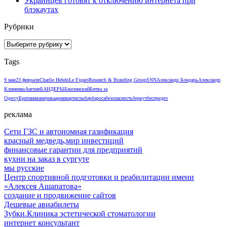
Украинцев готовят к отключению интернета при
блэкаутах
Рубрики
Рубрики
Tags
9 мая
23 февраля
Charlie Hebdo
Le Figaro
Research & Branding Group
SNN
Александр Бондарь
Александр
Клименко
Англия
БАНДЕРЫ
Бжезинский
Битва за
Одессу
Британия
америка
армия
артисты
барбароса
безопасность
беркут
беспредел
реклама
Сети ГЗС и автономная газификация
красный медведь,мир инвестиций
финансовые гарантии для предприятий
кухни на заказ в сургуте
мы русские
Центр спортивной подготовки и реабилитации имени
«Алексея Ашапатова»
создание и продвижение сайтов
Дешевые авиабилеты
Зубки.Клиника эстетической стоматологии
интернет консультант