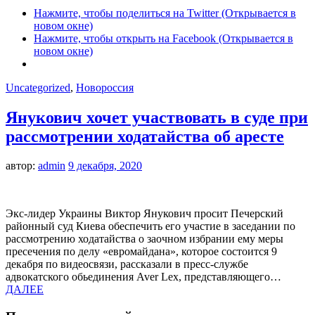
Нажмите, чтобы поделиться на Twitter (Открывается в
новом окне)
Нажмите, чтобы открыть на Facebook (Открывается в
новом окне)
Uncategorized
,
Новороссия
Янукович хочет участвовать в суде при
рассмотрении ходатайства об аресте
автор:
admin
9 декабря, 2020
Экс-лидер Украины Виктор Янукович просит Печерский
районный суд Киева обеспечить его участие в заседании по
рассмотрению ходатайства о заочном избрании ему меры
пресечения по делу «евромайдана», которое состоится 9
декабря по видеосвязи, рассказали в пресс-службе
адвокатского обьединения Aver Leх, представляющего…
ДАЛЕЕ