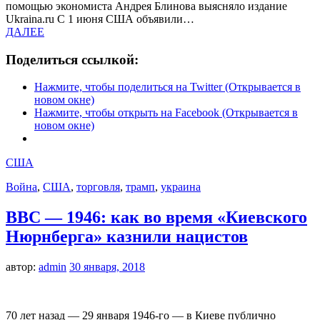
помощью экономиста Андрея Блинова выясняло издание
Ukraina.ru С 1 июня США объявили…
ДАЛЕЕ
Поделиться ссылкой:
Нажмите, чтобы поделиться на Twitter (Открывается в
новом окне)
Нажмите, чтобы открыть на Facebook (Открывается в
новом окне)
США
Война
,
США
,
торговля
,
трамп
,
украина
BBC — 1946: как во время «Киевского
Нюрнберга» казнили нацистов
автор:
admin
30 января, 2018
70 лет назад — 29 января 1946-го — в Киеве публично