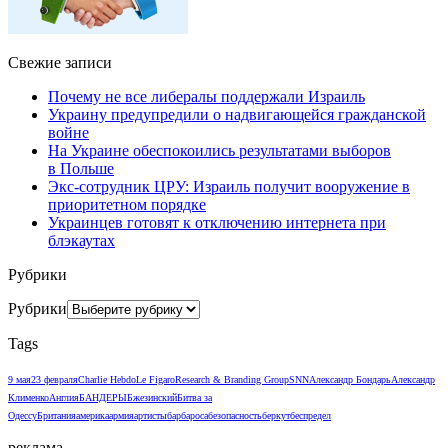
Свежие записи
Почему не все либералы поддержали Израиль
Украину предупредили о надвигающейся гражданской
войне
На Украине обеспокоились результатами выборов
в Польше
Экс-сотрудник ЦРУ: Израиль получит вооружение в
приоритетном порядке
Украинцев готовят к отключению интернета при
блэкаутах
Рубрики
Рубрики
Tags
9 мая
23 февраля
Charlie Hebdo
Le Figaro
Research & Branding Group
SNN
Александр Бондарь
Александр
Клименко
Англия
БАНДЕРЫ
Бжезинский
Битва за
Одессу
Британия
америка
армия
артисты
барбароса
безопасность
беркут
беспредел
реклама