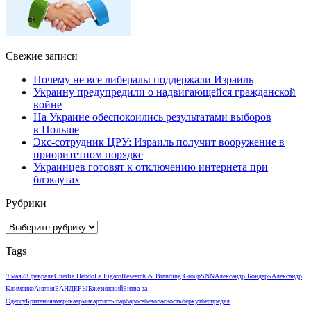
Свежие записи
Почему не все либералы поддержали Израиль
Украину предупредили о надвигающейся гражданской
войне
На Украине обеспокоились результатами выборов
в Польше
Экс-сотрудник ЦРУ: Израиль получит вооружение в
приоритетном порядке
Украинцев готовят к отключению интернета при
блэкаутах
Рубрики
Рубрики
Tags
9 мая
23 февраля
Charlie Hebdo
Le Figaro
Research & Branding Group
SNN
Александр Бондарь
Александр
Клименко
Англия
БАНДЕРЫ
Бжезинский
Битва за
Одессу
Британия
америка
армия
артисты
барбароса
безопасность
беркут
беспредел