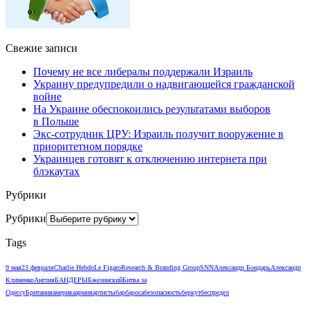
Свежие записи
Почему не все либералы поддержали Израиль
Украину предупредили о надвигающейся гражданской
войне
На Украине обеспокоились результатами выборов
в Польше
Экс-сотрудник ЦРУ: Израиль получит вооружение в
приоритетном порядке
Украинцев готовят к отключению интернета при
блэкаутах
Рубрики
Рубрики
Tags
9 мая
23 февраля
Charlie Hebdo
Le Figaro
Research & Branding Group
SNN
Александр Бондарь
Александр
Клименко
Англия
БАНДЕРЫ
Бжезинский
Битва за
Одессу
Британия
америка
армия
артисты
барбароса
безопасность
беркут
беспредел