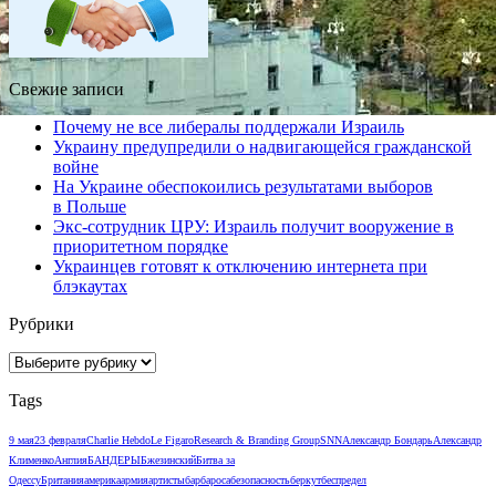
Свежие записи
Почему не все либералы поддержали Израиль
Украину предупредили о надвигающейся гражданской
войне
На Украине обеспокоились результатами выборов
в Польше
Экс-сотрудник ЦРУ: Израиль получит вооружение в
приоритетном порядке
Украинцев готовят к отключению интернета при
блэкаутах
Рубрики
Рубрики
Tags
9 мая
23 февраля
Charlie Hebdo
Le Figaro
Research & Branding Group
SNN
Александр Бондарь
Александр
Клименко
Англия
БАНДЕРЫ
Бжезинский
Битва за
Одессу
Британия
америка
армия
артисты
барбароса
безопасность
беркут
беспредел