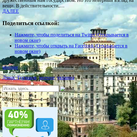
дружественным нам государством. Но это неверный взгляд на
вещи. В действительности,…
ДАЛЕЕ
Поделиться ссылкой:
Нажмите, чтобы поделиться на Twitter (Открывается в
новом окне)
Нажмите, чтобы открыть на Facebook (Открывается в
новом окне)
мнение
Денис Тукмаков
,
мнение
,
украина
бегет