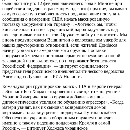
было достигнуто 12 февраля нынешнего года в Минске при
содействии лидеров стран «нормандского формата», вызывает
самую серьезную озабоченность продолжающие поступать
сообщения о намерении США начать массированную
поставку вооружений на Украину». «Хотелось бы, чтобы
киевские власти и весь украинский народ задумались над
последствиями таких шагов. Оружием войну не погасить. Мы
вновь предупреждаем Вашингтон о колоссальном ущербе для
наших двусторонних отношений, если жителей Донбасса
начнут убивать из американского оружия. Поставки
вооружений чреваты не только срывом перемирия и новой
эскалацией на юго-востоке, но и угрожают безопасности
Российской Федерации», — цитирует официального
представителя российского внешнеполитического ведомства
Александра Лукашевича РИА Новости.
Командующий группировкой войск США в Европе генерал-
лейтенант Бен Ходжес откровенно заявил, что «получение
Украиной американского оружия добавит «мышц»
дипломатическим усилиям по обузданию агрессора». «Когда
матери увидят, как их сыновья возвращаются домой
мертвыми, тогда внутренняя поддержка Путина ослабеет.
Обеспечение украинцев оборонным оружием приведет
именно к такому падению поддержки Кремля в самой
России», — цитирует Ходжеса украинское