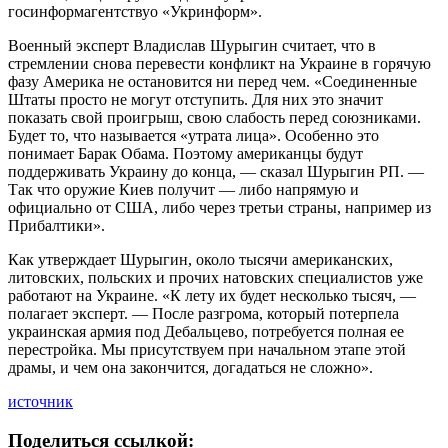
госинформагентствуо «Укринформ».
Военный эксперт Владислав Шурыгин считает, что в
стремлении снова перевести конфликт на Украине в горячую
фазу Америка не остановится ни перед чем. «Соединенные
Штаты просто не могут отступить. Для них это значит
показать свой проигрыш, свою слабость перед союзниками.
Будет то, что называется «утрата лица». Особенно это
понимает Барак Обама. Поэтому американцы будут
поддерживать Украину до конца, — сказал Шурыгин РП. —
Так что оружие Киев получит — либо напрямую и
официально от США, либо через третьи страны, например из
Прибалтики».
Как утверждает Шурыгин, около тысячи американских,
литовских, польских и прочих натовских специалистов уже
работают на Украине. «К лету их будет несколько тысяч, —
полагает эксперт. — После разгрома, который потерпела
украинская армия под Дебальцево, потребуется полная ее
перестройка. Мы присутствуем при начальном этапе этой
драмы, и чем она закончится, догадаться не сложно».
источник
Поделиться ссылкой: