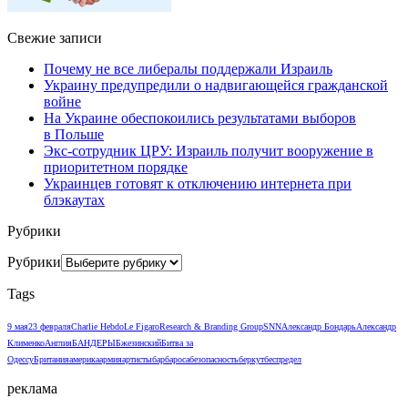
Свежие записи
Почему не все либералы поддержали Израиль
Украину предупредили о надвигающейся гражданской
войне
На Украине обеспокоились результатами выборов
в Польше
Экс-сотрудник ЦРУ: Израиль получит вооружение в
приоритетном порядке
Украинцев готовят к отключению интернета при
блэкаутах
Рубрики
Рубрики
Tags
9 мая
23 февраля
Charlie Hebdo
Le Figaro
Research & Branding Group
SNN
Александр Бондарь
Александр
Клименко
Англия
БАНДЕРЫ
Бжезинский
Битва за
Одессу
Британия
америка
армия
артисты
барбароса
безопасность
беркут
беспредел
реклама