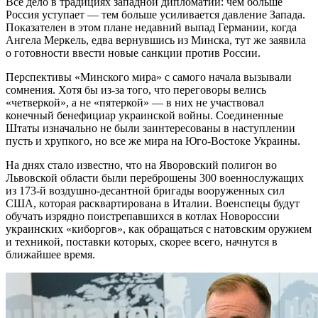
Все дело в традициях западной дипломатии: чем больше
Россия уступает — тем больше усиливается давление Запада.
Показателен в этом плане недавний выпад Германии, когда
Ангела Меркель, едва вернувшись из Минска, тут же заявила
о готовности ввести новые санкции против России.
Перспективы «Минского мира» с самого начала вызывали
сомнения. Хотя бы из-за того, что переговоры велись
«четверкой», а не «пятеркой» — в них не участвовал
конечный бенефициар украинской войны. Соединенные
Штаты изначально не были заинтересованы в наступлении
пусть и хрупкого, но все же мира на Юго-Востоке Украины.
На днях стало известно, что на Яворовский полигон во
Львовской области были переброшены 300 военнослужащих
из 173-й воздушно-десантной бригады вооруженных сил
США, которая расквартирована в Италии. Военспецы будут
обучать изрядно поистрепавшихся в котлах Новороссии
украинских «киборгов», как обращаться с натовским оружием
и техникой, поставки которых, скорее всего, начнутся в
ближайшее время.