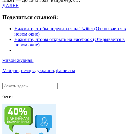
Mike1 — До 1943 года, например, с…
ДАЛЕЕ
Поделиться ссылкой:
Нажмите, чтобы поделиться на Twitter (Открывается в
новом окне)
Нажмите, чтобы открыть на Facebook (Открывается в
новом окне)
живой журнал.
Майдан
,
немцы
,
украина
,
фашисты
бегет