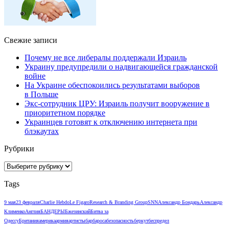
Свежие записи
Почему не все либералы поддержали Израиль
Украину предупредили о надвигающейся гражданской
войне
На Украине обеспокоились результатами выборов
в Польше
Экс-сотрудник ЦРУ: Израиль получит вооружение в
приоритетном порядке
Украинцев готовят к отключению интернета при
блэкаутах
Рубрики
Рубрики
Tags
9 мая
23 февраля
Charlie Hebdo
Le Figaro
Research & Branding Group
SNN
Александр Бондарь
Александр
Клименко
Англия
БАНДЕРЫ
Бжезинский
Битва за
Одессу
Британия
америка
армия
артисты
барбароса
безопасность
беркут
беспредел