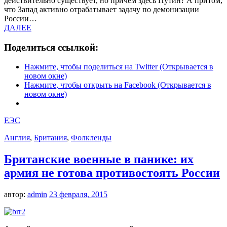
действительно существует, но причем здесь Путин? А притом,
что Запад активно отрабатывает задачу по демонизации
России…
ДАЛЕЕ
Поделиться ссылкой:
Нажмите, чтобы поделиться на Twitter (Открывается в
новом окне)
Нажмите, чтобы открыть на Facebook (Открывается в
новом окне)
ЕЭС
Англия
,
Британия
,
Фолкленды
Британские военные в панике: их
армия не готова противостоять России
автор:
admin
23 февраля, 2015