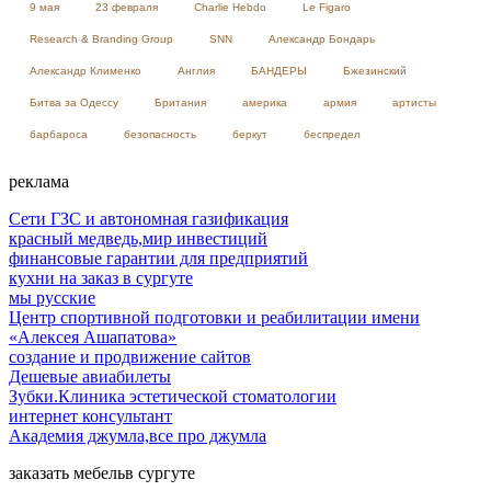
9 мая
23 февраля
Charlie Hebdo
Le Figaro
Research & Branding Group
SNN
Александр Бондарь
Александр Клименко
Англия
БАНДЕРЫ
Бжезинский
Битва за Одессу
Британия
америка
армия
артисты
барбароса
безопасность
беркут
беспредел
реклама
Сети ГЗС и автономная газификация
красный медведь,мир инвестиций
финансовые гарантии для предприятий
кухни на заказ в сургуте
мы русские
Центр спортивной подготовки и реабилитации имени
«Алексея Ашапатова»
создание и продвижение сайтов
Дешевые авиабилеты
Зубки.Клиника эстетической стоматологии
интернет консультант
Академия джумла,все про джумла
заказать мебельв сургуте